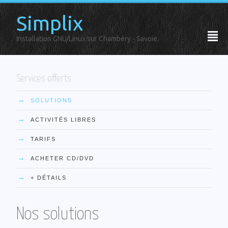
Simplix
²
Installation GNU/Linux sur Chambéry - Savoie.
Services offerts
→
SOLUTIONS
→
ACTIVITÉS LIBRES
→
TARIFS
→
ACHETER CD/DVD
→
+ DÉTAILS
Nos solutions