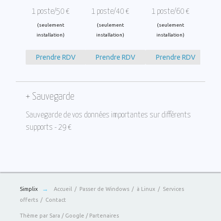
1 poste/50 €
1 poste/40 €
1 poste/60 €
(seulement
(seulement
(seulement
installation)
installation)
installation)
Prendre RDV
Prendre RDV
Prendre RDV
+ Sauvegarde
Sauvegarde de vos données importantes sur différents
supports - 29 €
→
Simplix
Accueil
Passer de Windows
à Linux
Services
offerts
Contact
Thème par
Sara
/
Google
/
Partenaires